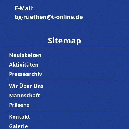
E-Mail:
bg-ruethen@t-online.de
Sitemap
Neuigkeiten
Aktivitäten
Pressearchiv
Wir Über Uns
Trenner3
Mannschaft
Präsenz
Kontakt
Trenner4
Galerie