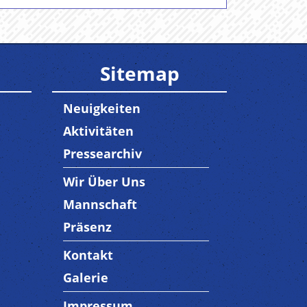
Sitemap
Neuigkeiten
Aktivitäten
Pressearchiv
Wir Über Uns
Trenner3
Mannschaft
Präsenz
Kontakt
Trenner4
Galerie
Impressum
Trenner 5