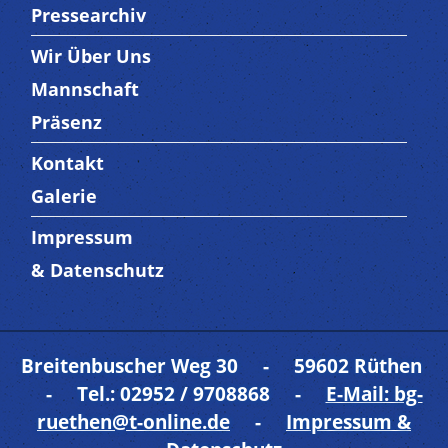
Pressearchiv
Wir Über Uns
Trenner3
Mannschaft
Präsenz
Kontakt
Trenner4
Galerie
Impressum
Trenner 5
& Datenschutz
Breitenbuscher Weg 30 - 59602 Rüthen
- Tel.: 02952 / 9708868 -
E-Mail: bg-
ruethen@t-online.de
-
Impressum &