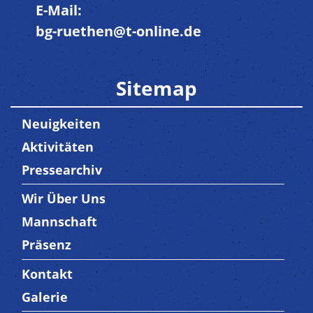
E-Mail:
bg-ruethen@t-online.de
Sitemap
Neuigkeiten
Aktivitäten
Pressearchiv
Wir Über Uns
Trenner3
Mannschaft
Präsenz
Kontakt
Trenner4
Galerie