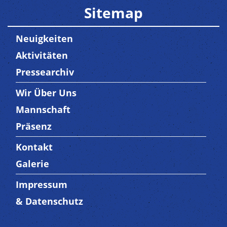
Sitemap
Neuigkeiten
Aktivitäten
Pressearchiv
Wir Über Uns
Trenner3
Mannschaft
Präsenz
Kontakt
Trenner4
Galerie
Impressum
Trenner 5
& Datenschutz