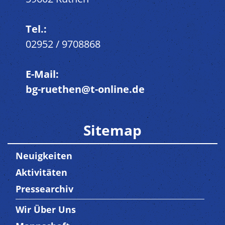
Tel.:
02952 / 9708868
E-Mail:
bg-ruethen@t-online.de
Sitemap
Neuigkeiten
Aktivitäten
Pressearchiv
Wir Über Uns
Trenner3