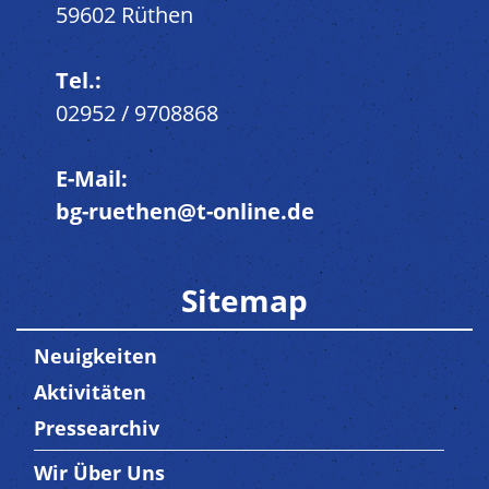
59602 Rüthen
Tel.:
02952 / 9708868
E-Mail:
bg-ruethen@t-online.de
Sitemap
Neuigkeiten
Aktivitäten
Pressearchiv
Wir Über Uns
Trenner3