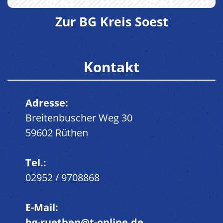
Zur BG Kreis Soest
Kontakt
Adresse:
Breitenbuscher Weg 30
59602 Rüthen
Tel.:
02952 / 9708868
E-Mail:
bg-ruethen@t-online.de