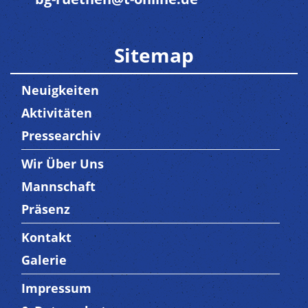
Sitemap
Neuigkeiten
Aktivitäten
Pressearchiv
Wir Über Uns
Trenner3
Mannschaft
Präsenz
Kontakt
Trenner4
Galerie
Impressum
Trenner 5