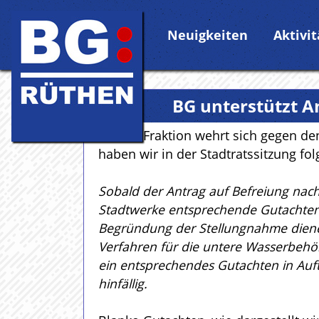
Neuigkeiten
Aktivi
BG unterstützt An
Die BG Fraktion wehrt sich gegen den
haben wir in der Stadtratssitzung fo
Sobald der Antrag auf Befreiung nach
Stadtwerke entsprechende Gutachten 
Begründung der Stellungnahme dienen
Verfahren für die untere Wasserbehör
ein entsprechendes Gutachten in Auft
hinfällig.