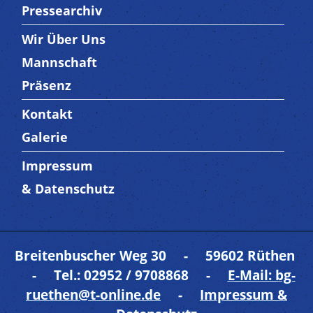
Pressearchiv
Wir Über Uns
Trenner3
Mannschaft
Präsenz
Kontakt
Trenner4
Galerie
Impressum
Trenner 5
& Datenschutz
Breitenbuscher Weg 30 - 59602 Rüthen
- Tel.: 02952 / 9708868 -
E-Mail: bg-
ruethen@t-online.de
-
Impressum &