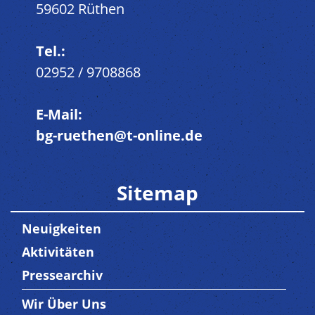
59602 Rüthen
Tel.:
02952 / 9708868
E-Mail:
bg-ruethen@t-online.de
Sitemap
Neuigkeiten
Aktivitäten
Pressearchiv
Wir Über Uns
Trenner3