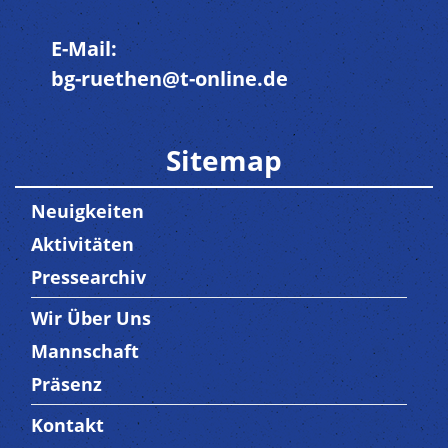
E-Mail:
bg-ruethen@t-online.de
Sitemap
Neuigkeiten
Aktivitäten
Pressearchiv
Wir Über Uns
Trenner3
Mannschaft
Präsenz
Kontakt
Trenner4