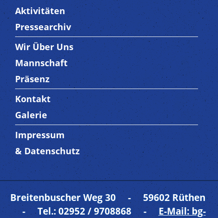
Aktivitäten
Pressearchiv
Wir Über Uns
Trenner3
Mannschaft
Präsenz
Kontakt
Trenner4
Galerie
Impressum
Trenner 5
& Datenschutz
Breitenbuscher Weg 30 - 59602 Rüthen
- Tel.: 02952 / 9708868 -
E-Mail: bg-