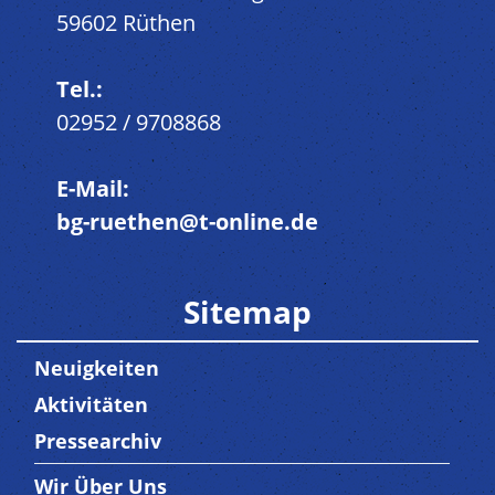
59602 Rüthen
Tel.:
02952 / 9708868
E-Mail:
bg-ruethen@t-online.de
Sitemap
Neuigkeiten
Aktivitäten
Pressearchiv
Wir Über Uns
Trenner3