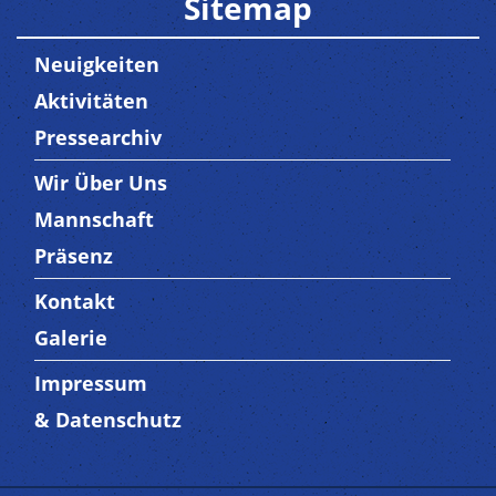
Sitemap
Neuigkeiten
Aktivitäten
Pressearchiv
Wir Über Uns
Trenner3
Mannschaft
Präsenz
Kontakt
Trenner4
Galerie
Impressum
Trenner 5
& Datenschutz