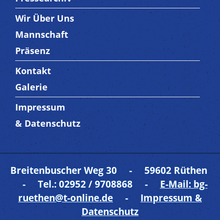
Wir Über Uns
Trenner3
Mannschaft
Präsenz
Kontakt
Trenner4
Galerie
Impressum
Trenner 5
& Datenschutz
Breitenbuscher Weg 30 - 59602 Rüthen
- Tel.: 02952 / 9708868 -
E-Mail: bg-
ruethen@t-online.de
-
Impressum &
Datenschutz