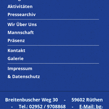
Aktivitäten
Pressearchiv
Wir Über Uns
Trenner3
Mannschaft
Präsenz
Kontakt
Trenner4
Galerie
Impressum
Trenner 5
& Datenschutz
Breitenbuscher Weg 30 - 59602 Rüthen
- Tel.: 02952 / 9708868 -
E-Mail: bg-