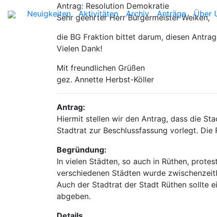
Antrag: Resolution Demokratie
Neuigkeiten
Aktivitäten
Archiv
Anträge
Über 
Sehr geehrter Herr Bürgermeister Weiken,
die BG Fraktion bittet darum, diesen Antra
Vielen Dank!
Mit freundlichen Grüßen
gez. Annette Herbst-Köller
Antrag:
Hiermit stellen wir den Antrag, dass die S
Stadtrat zur Beschlussfassung vorlegt. Die 
Begründung:
In vielen Städten, so auch in Rüthen, prote
verschiedenen Städten wurde zwischenzeitlic
Auch der Stadtrat der Stadt Rüthen sollte
abgeben.
Details