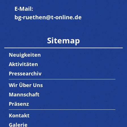
E-Mail:
bg-ruethen@t-online.de
Sitemap
Neuigkeiten
Aktivitäten
Pressearchiv
Wir Über Uns
Trenner3
Mannschaft
Präsenz
Kontakt
Trenner4
Galerie