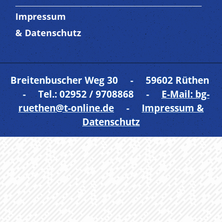
Impressum
Trenner 5
& Datenschutz
Breitenbuscher Weg 30 - 59602 Rüthen
- Tel.: 02952 / 9708868 -
E-Mail: bg-
ruethen@t-online.de
-
Impressum &
Datenschutz