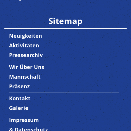
Sitemap
Neuigkeiten
Aktivitäten
Pressearchiv
Wir Über Uns
Trenner3
Mannschaft
Präsenz
Kontakt
Trenner4
Galerie
Impressum
Trenner 5
& Datenschutz