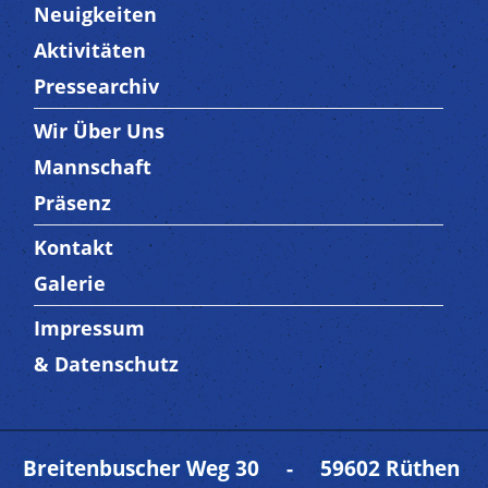
Neuigkeiten
Aktivitäten
Pressearchiv
Wir Über Uns
Trenner3
Mannschaft
Präsenz
Kontakt
Trenner4
Galerie
Impressum
Trenner 5
& Datenschutz
Breitenbuscher Weg 30 - 59602 Rüthen