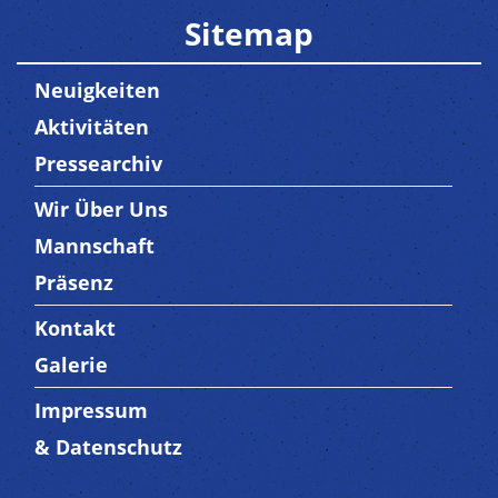
Sitemap
Neuigkeiten
Aktivitäten
Pressearchiv
Wir Über Uns
Trenner3
Mannschaft
Präsenz
Kontakt
Trenner4
Galerie
Impressum
Trenner 5
& Datenschutz