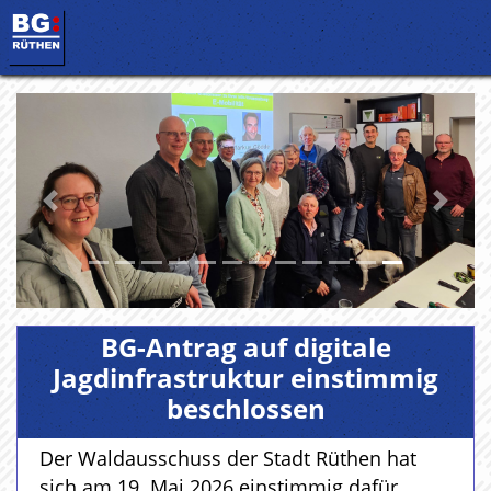
Vorherige
Nächs
BG-Antrag auf digitale
Jagdinfrastruktur einstimmig
beschlossen
Der Waldausschuss der Stadt Rüthen hat
sich am 19. Mai 2026 einstimmig dafür