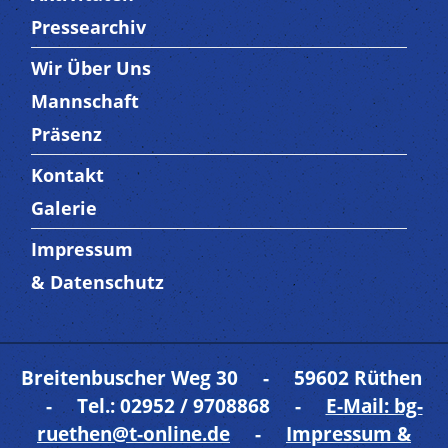
Pressearchiv
Wir Über Uns
Trenner3
Mannschaft
Präsenz
Kontakt
Trenner4
Galerie
Impressum
Trenner 5
& Datenschutz
Breitenbuscher Weg 30 - 59602 Rüthen
- Tel.: 02952 / 9708868 -
E-Mail: bg-
ruethen@t-online.de
-
Impressum &